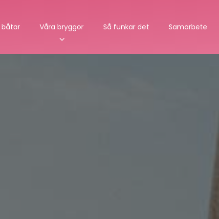
 båtar
Våra bryggor
Så funkar det
Samarbete