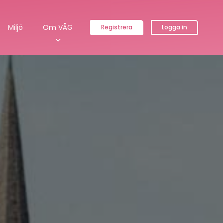
Miljö
Om VÅG
Registrera
Logga in