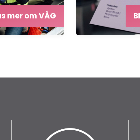
äs mer om VÅG
B