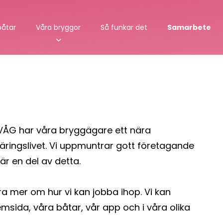
båtar
Våra bryggor
Så funkar det
Samarbete
n VÅG har våra bryggägare ett nära
ringslivet. Vi uppmuntrar gott företagande
r en del av detta.
höra mer om hur vi kan jobba ihop. Vi kan
sida, våra båtar, vår app och i våra olika