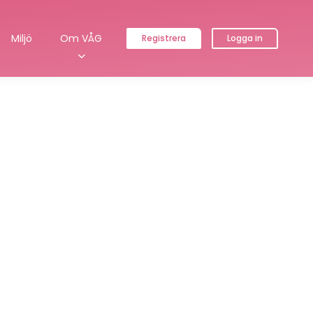
Miljö
Om VÅG
Registrera
Logga in