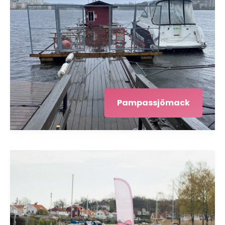
Pampassjömack